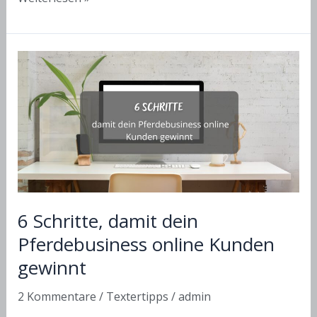
gehört
auf
die
Startseite
deines
Pferdebusiness?
6 Schritte, damit dein
Pferdebusiness online Kunden
gewinnt
2 Kommentare
/
Textertipps
/
admin