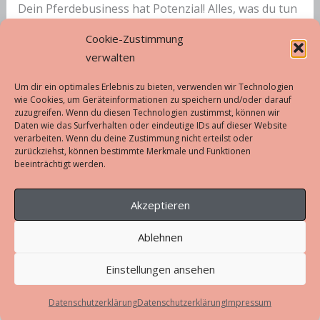
Dein Pferdebusiness hat Potenzial! Alles, was du tun
musst, ist mit auf den Punkt gebrachten Webtexten
Cookie-Zustimmung
Neukunden von deinem Angebot zu überzeugen.
verwalten
Hier habe ich eine Anleitung für die Kundenakquise
deines Pferdebusiness.
Um dir ein optimales Erlebnis zu bieten, verwenden wir Technologien
wie Cookies, um Geräteinformationen zu speichern und/oder darauf
zuzugreifen. Wenn du diesen Technologien zustimmst, können wir
6
Weiterlesen »
Daten wie das Surfverhalten oder eindeutige IDs auf dieser Website
Schritte,
verarbeiten. Wenn du deine Zustimmung nicht erteilst oder
zurückziehst, können bestimmte Merkmale und Funktionen
damit
beeinträchtigt werden.
dein
Pferdebusiness
Akzeptieren
online
Kunden
Ablehnen
gewinnt
Datenschutzerklärung
Einstellungen ansehen
Impressum
Datenschutzerklärung
Datenschutzerklärung
Impressum