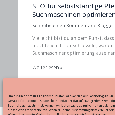
SEO für selbstständige Pfe
Suchmaschinen optimiere
Schreibe einen Kommentar
/
Blogger
Vielleicht bist du an dem Punkt, dass
möchte ich dir aufschlüsseln, warum
Suchmaschinenoptimierung auseinan
SEO
Weiterlesen »
für
selbstständige
Pferdeexperten:
Muss
Um dir ein optimales Erlebnis zu bieten, verwenden wir Technologien wie
Geräteinformationen zu speichern und/oder darauf zuzugreifen. Wenn du
ich
Technologien zustimmst, können wir Daten wie das Surfverhalten oder ein
dieser Website verarbeiten. Wenn du deine Zustimmung nicht erteilst oder
meine
können bestimmte Merkmale und Funktionen beeinträchtigt werden.